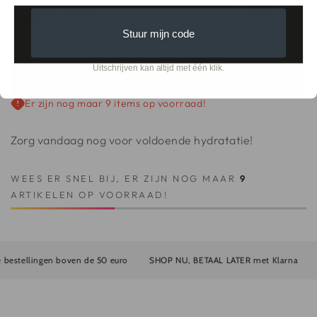
Set van 2
€63,92
BESPAAR €15,98
Je bespaart 20%
€79,90
Stuur mijn code
Uitschrijven kan altijd met één klik.
TOEVOEGEN AAN WINKELWAGEN
Er zijn nog maar 9 items op voorraad!
Zorg vandaag nog voor voldoende hydratatie!
WEES ER SNEL BIJ, ER ZIJN NOG MAAR
9
ARTIKELEN OP VOORRAAD!
estellingen boven de 50 euro
SHOP NU, BETAAL LATER met Klarna
G