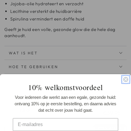
Jojoba-olie hydrateert en verzacht
Lecithine versterkt de huidbarrière
Spirulina vermindert een doffe huid
Geeft je huid een volle, gezonde glow die de hele dag
aanhoudt.
WAT IS HET
HOE TE GEBRUIKEN
BELANGRIJKSTE INGREDIËNTEN
10% welkomstvoordeel
SETVOORDEEL
Voor iedereen die werkt aan een egale, gezonde huid:
ontvang 10% op je eerste bestelling, en daarna advies
Enkel
dat echt over jouw huid gaat.
€39,95
Standaard prijs
Meest populair