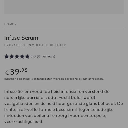
HOME
/
Infuse Serum
HYDRATEERT EN VOEDT DE HUID DIEP
5.0 (8 reviews)
Normale
39
,95
€
prijs
Inclusief belasting.
Verzendkosten
worden berekend bij het afrekenen.
Infuse Serum voedt de huid intensief en versterkt de
natuurlijke barrière, zodat vocht beter wordt
vastgehouden en de huid haar gezonde glans behoudt. De
lichte, niet-vette formule beschermt tegen schadelijke
invloeden van buitenaf en zorgt voor een soepele,
veerkrachtige huid.